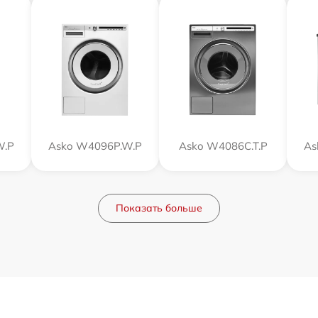
W.P
Asko W4096P.W.P
Asko W4086C.T.P
As
Показать больше