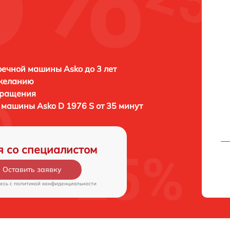
ечной машины Asko до 3 лет
 желанию
бращения
й машины
Asko D 1976 S от 35 минут
я со специалистом
Оставить заявку
есь c
политикой конфиденциальности