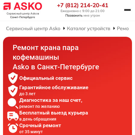
+7 (812) 214-20-41
Ежедневно с 9:00 до 21:00
Сервисный центр Asko
в
Позвонить
мне утром
Санкт-Петербурге
Сервисный центр Asko
Каталог устройств
Ремонт
Ремонт крана пара
кофемашины
Asko в Санкт-Петербурге
Официальный сервис
Гарантийное обслуживание
до 3 лет
Диагностика за наш счет,
ремонт по желанию
Бесплатный выезд курьера
в день обращения
Срочный ремонт
от 35 минут