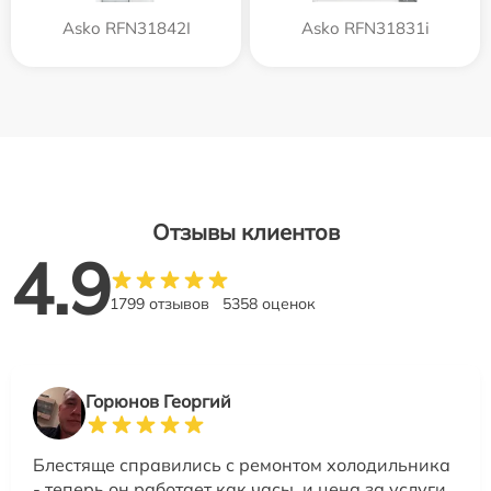
Asko RFN31842I
Asko RFN31831i
Отзывы клиентов
4.9
1799 отзывов
5358 оценок
Горюнов Георгий
Блестяще справились с ремонтом холодильника
- теперь он работает как часы, и цена за услуги