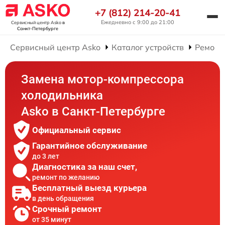
+7 (812) 214-20-41
Ежедневно с 9:00 до 21:00
Сервисный центр Asko
в
Санкт-Петербурге
Сервисный центр Asko
Каталог устройств
Ремонт
Замена мотор-компрессора
холодильника
Asko в Санкт-Петербурге
Официальный сервис
Гарантийное обслуживание
до 3 лет
Диагностика за наш счет,
ремонт по желанию
Бесплатный выезд курьера
в день обращения
Срочный ремонт
от 35 минут