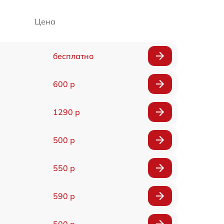
Цена
бесплатно
600 р
1290 р
500 р
550 р
590 р