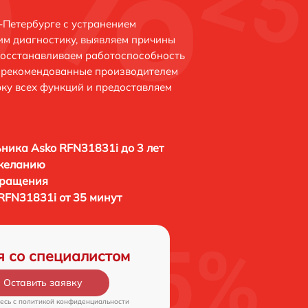
-Петербурге с устранением
м диагностику, выявляем причины
восстанавливаем работоспособность
и рекомендованные производителем
рку всех функций и предоставляем
ника Asko RFN31831i до 3 лет
 желанию
бращения
RFN31831i от 35 минут
я со специалистом
Оставить заявку
есь c
политикой конфиденциальности