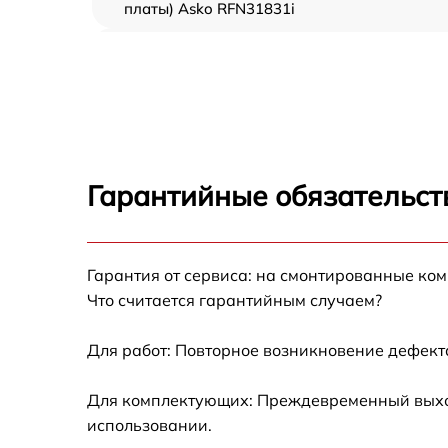
платы) Asko RFN31831i
Ремонт/замена датчика температуры Asko
RFN31831i
Замена термостата Asko RFN31831i
Замена усилителей Asko RFN31831i
Гарантийные обязательст
Замена таймера Asko RFN31831i
Гарантия от сервиса: на смонтированные ко
Замена электросхемы Asko RFN31831i
Что считается гарантийным случаем?
Ремонт испарителя Asko RFN31831i
Для работ: Повторное возникновение дефект
Устранение засора трубопровода Asko
Для комплектующих: Преждевременный выход 
RFN31831i
использовании.
Ремонт датчика морозильного отделения