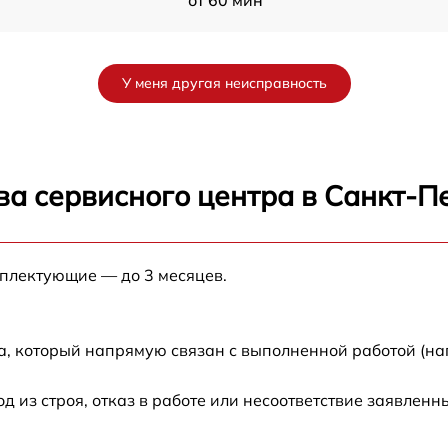
от 60 мин
от 60 мин
У меня другая неисправность
от 60 мин
от 60 мин
ва сервисного центра в Санкт-П
от 60 мин
мплектующие — до 3 месяцев.
от 60 мин
от 60 мин
а, который напрямую связан с выполненной работой (на
от 60 мин
из строя, отказ в работе или несоответствие заявлен